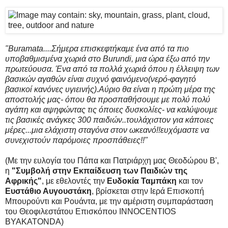
"Buramata....Σήμερα επισκεφτήκαμε ένα από τα πιο
υποβαθμισμένα χωριά στο Burundi, μια ώρα έξω από την
πρωτεύουσα. Ένα από τα πολλά χωριά όπου η έλλειψη των
βασικών αγαθών είναι συχνό φαινόμενο(νερό-φαγητό
βασικοί κανόνες υγιεινής).Αύριο θα είναι η πρώτη μέρα της
αποστολής μας- όπου θα προσπαθήσουμε με πολύ πολύ
αγάπη και αψηφώντας τις όποιες δυσκολίες- να καλύψουμε
τις βασικές ανάγκες 300 παιδιών..τουλάχιστον για κάποιες
μέρες...μια ελάχιστη σταγόνα στον ωκεανό!!ευχόμαστε να
συνεχιστούν παρόμοιες προσπάθειες!!"
(Με την ευλογία του Πάπα και Πατριάρχη μας Θεοδώρου Β',
η
"Συμβολή στην Εκπαίδευση των Παιδιών της
Αφρικής"
, με εθελοντές την
Ευδοκία Ταμπάκη
και τον
Ευστάθιο Αυγουστάκη
, βρίσκεται στην Ιερά Επισκοπή
Μπουρούντι και Ρουάντα, με την αμέριστη συμπαράσταση
του Θεοφιλεστάτου Επισκόπου INNOCENTIOS
BYAKATONDA)